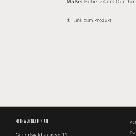
Maße:
Höhe: 24 cm Durchme
Link zum Produkt
MEINWOHNREICH.CH
Ve
Da
Grundwaldstrasse 11