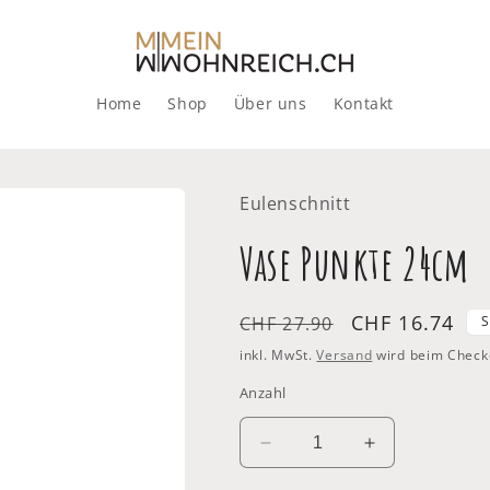
Home
Shop
Über uns
Kontakt
Eulenschnitt
Vase Punkte 24cm
Normaler
Verkaufsprei
CHF 16.74
CHF 27.90
S
Preis
inkl. MwSt.
Versand
wird beim Check
Anzahl
Verringere
Erhöhe
die
die