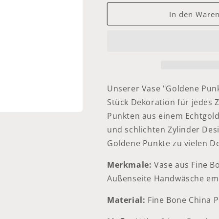
Menge
Menge
für
für
In den Waren
Vase
Vase
Punkte
Punkte
24cm
24cm
Unserer Vase "Goldene Punkt
Stück Dekoration für jedes 
Punkten aus einem Echtgold
und schlichten Zylinder Des
Goldene Punkte zu vielen De
Merkmale:
Vase aus Fine Bo
Außenseite Handwäsche em
Material:
Fine Bone China P