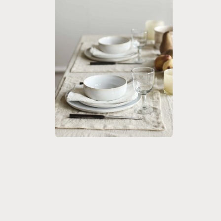
Modal
öffnen
Medien
2
in
Modal
öffnen