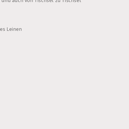
n und auch von Tischset zu Tischset
es Leinen