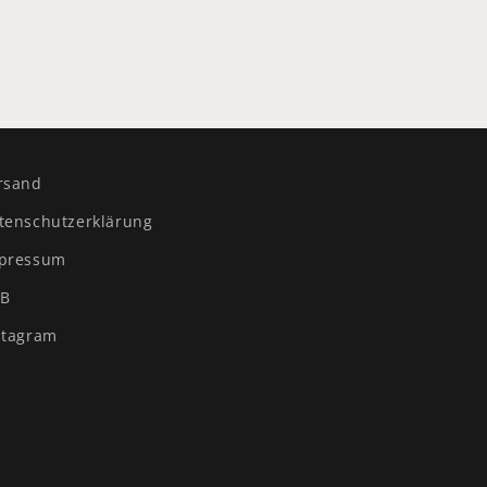
rsand
tenschutzerklärung
pressum
B
stagram