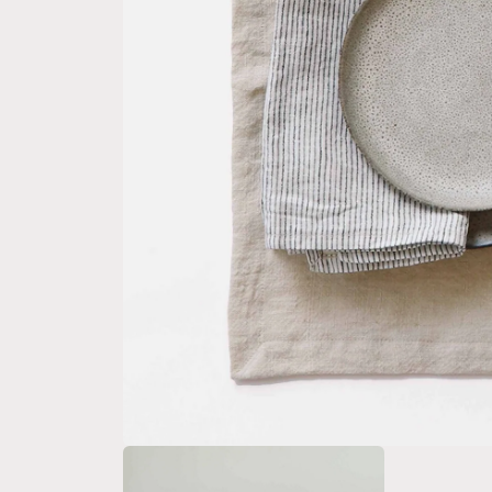
Medien
1
in