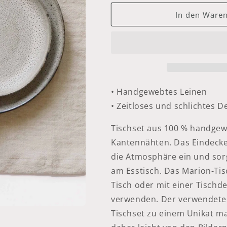
Menge
Menge
für
für
In den Waren
MARION
MARION
Leinentischset
Leinentischse
wheat
wheat
• Handgewebtes Leinen
• Zeitloses und schlichtes D
Tischset aus 100 % handgew
Kantennähten.
Das Eindecke
die Atmosphäre ein und sor
am Esstisch.
Das Marion-Tis
Tisch oder mit einer Tisch
verwenden.
Der verwendete 
Tischset zu einem Unikat m