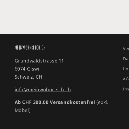
MEINWOHNREICH.CH
Ve
Da
Grundwaldstrasse 11
6074 Giswil
Im
Schweiz, CH
AG
In
info@meinwohnreich.ch
Ab CHF 300.00 Versandkostenfrei
(exkl.
Möbel)