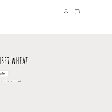
Einloggen
Warenkorb
set wheat
s
ale
out berechnet