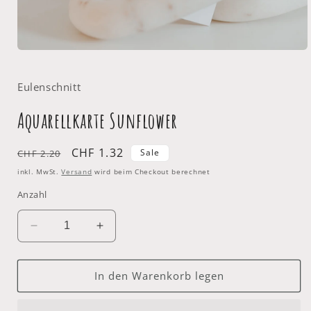
Medien
1
in
Eulenschnitt
Modal
öffnen
Aquarellkarte Sunflower
Normaler
Verkaufspreis
CHF 1.32
Sale
CHF 2.20
Preis
inkl. MwSt.
Versand
wird beim Checkout berechnet
Anzahl
Verringere
Erhöhe
die
die
Menge
Menge
für
für
In den Warenkorb legen
Aquarellkarte
Aquarellkarte
Sunflower
Sunflower